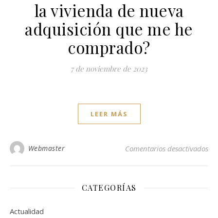
la vivienda de nueva
adquisición que me he
comprado?
7 de noviembre de 2023
LEER MÁS
en 
Webmaster
Comentarios desactivados
CATEGORÍAS
Actualidad