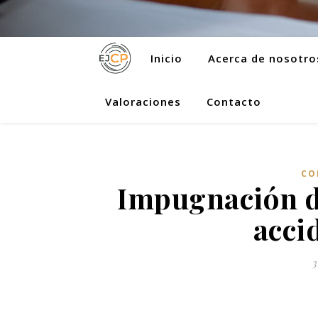
Inicio
Acerca de nosotro
Valoraciones
Contacto
CO
Impugnación de
acci
3