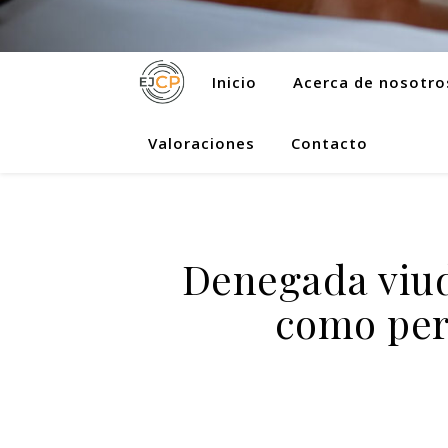
Inicio
Acerca de nosotro
Valoraciones
Contacto
Denegada viud
como per