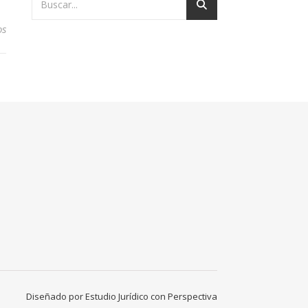
en El INSS me da de alta sin estar curada
os
Diseñado por Estudio Jurídico con Perspectiva