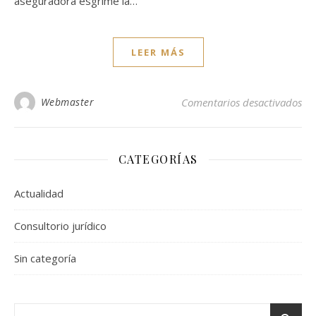
aseguradora esgrime la…
LEER MÁS
en 
Webmaster
Comentarios desactivados
CATEGORÍAS
Actualidad
Consultorio jurídico
Sin categoría