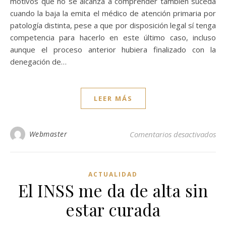
motivos que no se alcanza a comprender también suceda
cuando la baja la emita el médico de atención primaria por
patología distinta, pese a que por disposición legal sí tenga
competencia para hacerlo en este último caso, incluso
aunque el proceso anterior hubiera finalizado con la
denegación de…
LEER MÁS
en 
Webmaster
Comentarios desactivados
ACTUALIDAD
El INSS me da de alta sin
estar curada