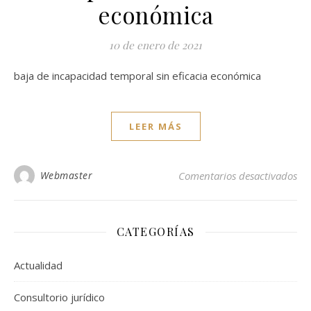
económica
10 de enero de 2021
baja de incapacidad temporal sin eficacia económica
LEER MÁS
en 
Webmaster
Comentarios desactivados
CATEGORÍAS
Actualidad
Consultorio jurídico