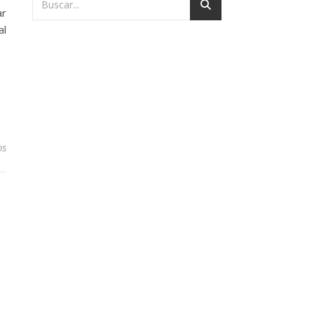
ar
al
en Pago directo y pago delegado
os