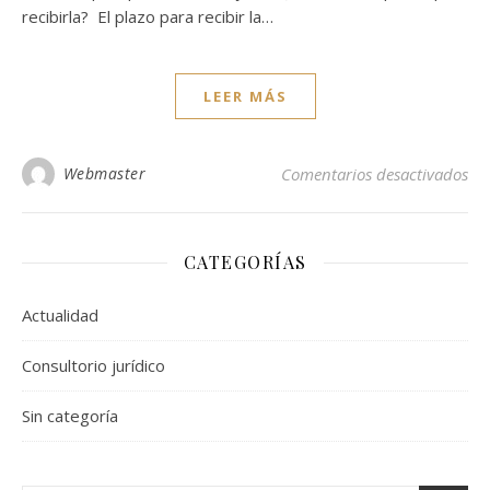
recibirla? El plazo para recibir la…
LEER MÁS
en 
Webmaster
Comentarios desactivados
CATEGORÍAS
Actualidad
Consultorio jurídico
Sin categoría