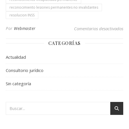
reconocimiento lesiones permanentes no invalidantes
resolucion INSS
en 
Por
Webmaster
Comentarios desactivados
CATEGORÍAS
Actualidad
Consultorio jurídico
Sin categoría